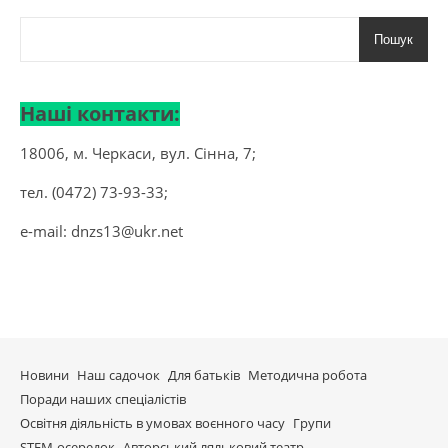
Пошук
Наші контакти:
18006, м. Черкаси, вул. Сінна, 7;
тел. (0472) 73-93-33;
e-mail:
dnzs13@ukr.net
Новини
Наш садочок
Для батьків
Методична робота
Поради наших спеціалістів
Освітня діяльність в умовах воєнного часу
Групи
STEM-осередок
Авторський ляльковий театр