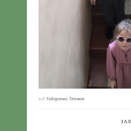
від
Тодоренко Тетяна
ЗА