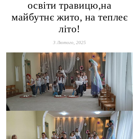
освіти травицю,на
майбутнє жито, на теплеє
літо!
3 Лютого, 2025