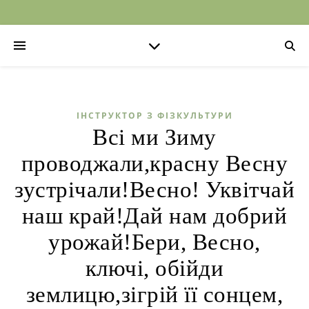
ІНСТРУКТОР З ФІЗКУЛЬТУРИ
Всі ми Зиму
проводжали,красну Весну
зустрічали!Весно! Уквітчай
наш край!Дай нам добрий
урожай!Бери, Весно,
ключі, обійди
землицю,зігрій її сонцем,