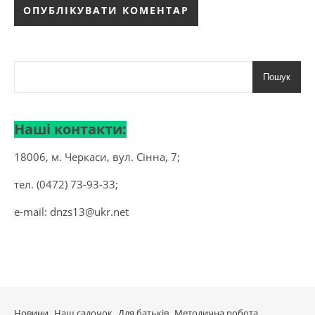
Пошук
Наші контакти:
18006, м. Черкаси, вул. Сінна, 7;
тел. (0472) 73-93-33;
e-mail:
dnzs13@ukr.net
Новини
Наш садочок
Для батьків
Методична робота