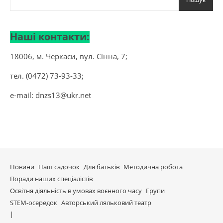
Наші контакти:
18006, м. Черкаси, вул. Сінна, 7;
тел. (0472) 73-93-33;
e-mail:
dnzs13@ukr.net
Новини
Наш садочок
Для батьків
Методична робота
Поради наших спеціалістів
Освітня діяльність в умовах воєнного часу
Групи
STEM-осередок
Авторський ляльковий театр