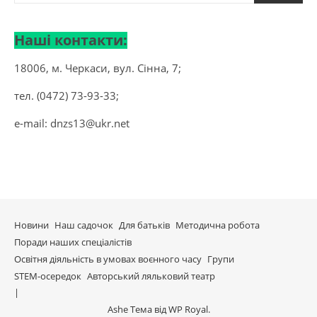
Наші контакти:
18006, м. Черкаси, вул. Сінна, 7;
тел. (0472) 73-93-33;
e-mail:
dnzs13@ukr.net
Новини
Наш садочок
Для батьків
Методична робота
Поради наших спеціалістів
Освітня діяльність в умовах воєнного часу
Групи
STEM-осередок
Авторський ляльковий театр
Ashe Тема від
WP Royal
.