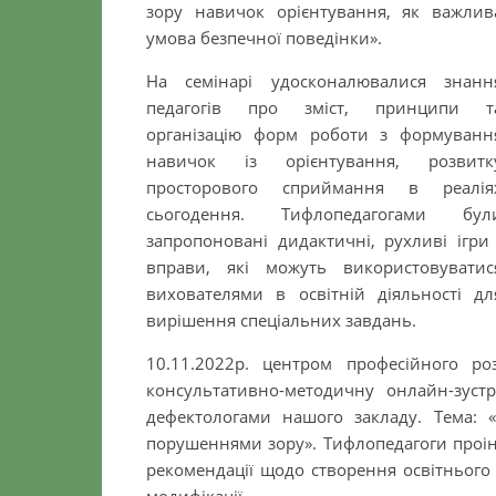
зору навичок орієнтування, як важлив
умова безпечної поведінки».
На семінарі удосконалювалися знанн
педагогів про зміст, принципи т
організацію форм роботи з формуванн
навичок із орієнтування, розвитк
просторового сприймання в реалія
сьогодення. Тифлопедагогами бул
запропоновані дидактичні, рухливі ігри 
вправи, які можуть використовуватис
вихователями в освітній діяльності дл
вирішення спеціальних завдань.
10.11.2022р. центром професійного ро
консультативно-методичну онлайн-зустр
дефектологами нашого закладу. Тема: 
порушеннями зору». Тифлопедагоги проі
рекомендації щодо створення освітнього п