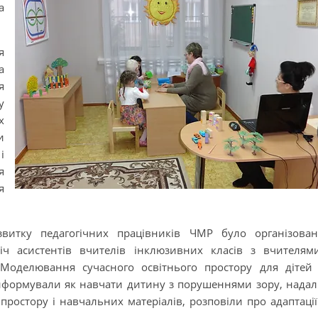
а
я
а
я
у
х
и
і
я
я
звитку педагогічних працівників ЧМР було організова
іч асистентів вчителів інклюзивних класів з вчителям
«Моделювання сучасного освітнього простору для дітей
нформували як навчати дитину з порушеннями зору, нада
ростору і навчальних матеріалів, розповіли про адаптації