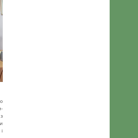
но
и-
 з
ли
 і