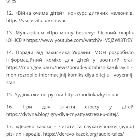
tales
12. «Війна очима дітей», конкурс дитячих малюнків.
https://vseosvita.ua/no-war
13. Мультфільм «Про мінну безпеку: Лісовий скарб»
ЮНІСЕФ https://www.youtube.com/watch?v=V5JZWI8TrEY
14. Поради від захисника України: МОН розробило
інформаційний комікс для дітей у воєнний стан
https://mon.gov.ua/ru/news/poradi-vidzahisnika-ukrayini-
mon-rozrobilo-informacijnij-komiks-dlya-ditej-u- voyennij-
stan
15. Аудіоказки по-русски https://audiokazky.in.ua/
16. Ігри для зняття стресу у дітей
https://dytyna.blog/igry-dlya-znyattyastresu-u-ditej/.
17. «Дерево казок» – читати та слухати казки (аудіо)
різних народів. https://derevo-kazok.org/audio-tales/