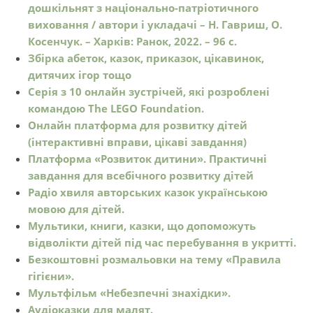
дошкільнят з національно-
патріотичного
виховання / автори і укладачі – Н. Гавриш, О.
Косенчук. –
Харків: Ранок, 2022. – 96 с.
Збірка абеток, казок, приказок, цікавинок,
дитячих ігор тощо
Серія з 10 онлайн зустрічей, які розроблені
командою The LEGO Foundation.
Онлайн платформа для розвитку дітей
(інтерактивні вправи, цікаві завдання)
Платформа «Розвиток дитини». Практичні
завдання для всебічного розвитку дітей
Радіо хвиля авторських казок українською
мовою для дітей.
Мультики, книги, казки, що допоможуть
відволікти дітей під час перебування в укритті.
Безкоштовні розмальовки на тему «Правила
гігієни».
Мультфільм «Небезпечні знахідки».
Аудіоказки для малят.