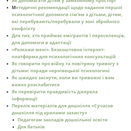
Як допомагати дітям у замкненому просторі
М
етодичні рекомендації щодо надання першої
психологічної допомоги сім’ям з дітьми, дітям,
які перебувають/перебували у зоні збройного
конфлікту
Для тих, хто приймає емігрантів і переселенців,
для допомоги в адаптації
«Розкажи мені». Безкоштовна інтернет-
платформа для психологічних консультацій
Як говорити про війну та повітряну тривогу з
дітьми: поради чернівецької психологині
Як швидко заснути, коли ви тривожні і вам
важко розслабитися
Як перевірити правдивість джерела
інформації
Перелік матеріалів для дошкілля «Сучасне
дошкілля під крилами захисту»
Педагогам закладів дошкільної освіти
Для батьків