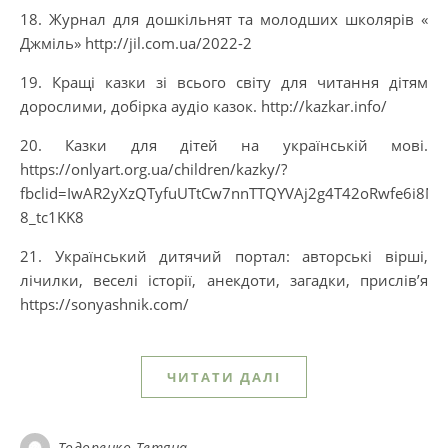
18. Журнал для дошкільнят та молодших школярів «
Джміль» http://jil.com.ua/2022-2
19. Кращі казки зі всього світу для читання дітям
дорослими, добірка аудіо казок. http://kazkar.info/
20. Казки для дітей на українській мові.
https://onlyart.org.ua/children/kazky/?
fbclid=IwAR2yXzQTyfuUTtCw7nnTTQYVAj2g4T42oRwfe6i8Na
8_tc1KK8
21. ​​Український дитячий портал: авторські вірші,
лічилки, веселі історії, анекдоти, загадки, прислів’я
https://sonyashnik.com/
ЧИТАТИ ДАЛІ
Тодоренко Тетяна