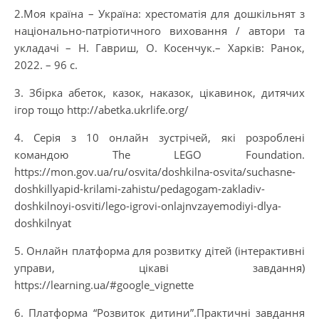
2.Моя країна – Україна: хрестоматія для дошкільнят з
національно-патріотичного виховання / автори та
укладачі – Н. Гавриш, О. Косенчук.– Харків: Ранок,
2022. – 96 с.
3. Збірка абеток, казок, наказок, цікавинок, дитячих
ігор тощо http://abetka.ukrlife.org/
4. Серія з 10 онлайн зустрічей, які розроблені
командою The LEGO Foundation.
https://mon.gov.ua/ru/osvita/doshkilna-osvita/suchasne-
doshkillyapid-krilami-zahistu/pedagogam-zakladiv-
doshkilnoyi-osviti/lego-igrovi-onlajnvzayemodiyi-dlya-
doshkilnyat
5. Онлайн платформа для розвитку дітей (інтерактивні
управи, цікаві завдання)
https://learning.ua/#google_vignette
6. Платформа “Розвиток дитини”.Практичні завдання