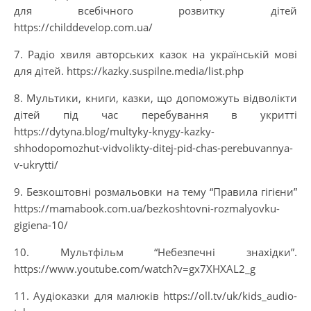
для всебічного розвитку дітей
https://childdevelop.com.ua/
7. Радіо хвиля авторських казок на українській мові
для дітей. https://kazky.suspilne.media/list.php
8. Мультики, книги, казки, що допоможуть відволікти
дітей під час перебування в укритті
https://dytyna.blog/multyky-knygy-kazky-
shhodopomozhut-vidvolikty-ditej-pid-chas-perebuvannya-
v-ukrytti/
9. Безкоштовні розмальовки на тему “Правила гігієни”
https://mamabook.com.ua/bezkoshtovni-rozmalyovku-
gigiena-10/
10. Мультфільм “Небезпечні знахідки”.
https://www.youtube.com/watch?v=gx7XHXAL2_g
11. Аудіоказки для малюків https://oll.tv/uk/kids_audio-