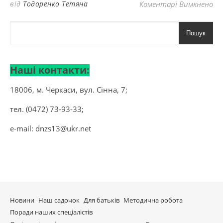
до
від
Тодоренко Тетяна
Коментарі Вимкнено
Пошук
Наші контакти:
18006, м. Черкаси, вул. Сінна, 7;
тел. (0472) 73-93-33;
e-mail:
dnzs13@ukr.net
Новини
Наш садочок
Для батьків
Методична робота
Поради наших спеціалістів