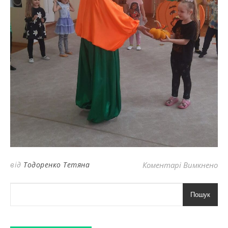
до
від
Тодоренко Тетяна
Коментарі Вимкнено
Пошук