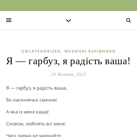
,
UNCATEGORIZED
МУЗИЧНІ КЕРІВНИКИ
Я — гарбуз, я радість ваша!
29 Жовтня, 2025
Я — гарбуз, я радість ваша,
бо насіннячко смачне!
А яка із мене каша!
Словом, люблять всі мене.
Часу дарма не марнуйте,