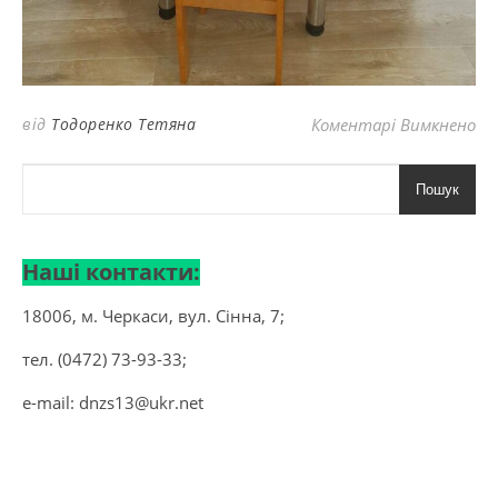
до
від
Тодоренко Тетяна
Коментарі Вимкнено
Пошук
Наші контакти:
18006, м. Черкаси, вул. Сінна, 7;
тел. (0472) 73-93-33;
e-mail:
dnzs13@ukr.net