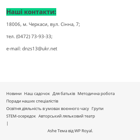
Наші контакти:
18006, м. Черкаси, вул. Сінна, 7;
тел. (0472) 73-93-33;
e-mail:
dnzs13@ukr.net
Новини
Наш садочок
Для батьків
Методична робота
Поради наших спеціалістів
Освітня діяльність в умовах воєнного часу
Групи
STEM-осередок
Авторський ляльковий театр
Ashe Тема від
WP Royal
.