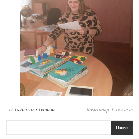
до
від
Тодоренко Тетяна
Коментарі Вимкнено
Пошук