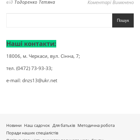
до
від
Тодоренко Тетяна
Коментарі Вимкнено
Пошук
Наші контакти:
18006, м. Черкаси, вул. Сінна, 7;
тел. (0472) 73-93-33;
e-mail:
dnzs13@ukr.net
Новини
Наш садочок
Для батьків
Методична робота
Поради наших спеціалістів