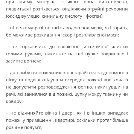
при цьому матеріал, з якого вона виготовлена,
плавиться і розтікається, виділяючи отруйні речовини
(оксид вуглецю, синильну кислоту і фосген);
– ні в якому разі не гасіть водою полімери, які горять,
бо можливе розкидання іскор і розплавленої маси;
– не торкаючись до палаючої синтетичної ялинки
голими руками, накиньте на неї цупке покривало і
засипте вогнем;
– до прибуття пожежників постарайтеся за допомогою
піску та води ліквідувати осередок пожежі або хоча б
не допустити розповсюдження вогню, накинувши на
речі, які зайнялися від пожежі, цупку мокру тканину чи
ковдру;
– не відчиняйте вікна і двері, як і в інших випадках
пожежі у приміщенні, квартирі, оскільки протяг більше
розідме полум’я;