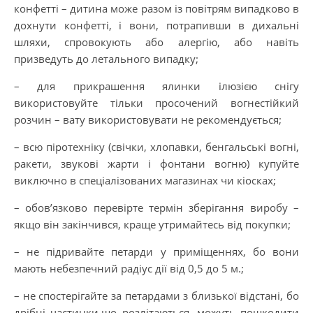
конфетті – дитина може разом із повітрям випадково в
дохнути конфетті, і вони, потрапивши в дихальні
шляхи, спровокують або алергію, або навіть
призведуть до летального випадку;
– для прикрашення ялинки ілюзією снігу
використовуйте тільки просочений вогнестійкий
розчин – вату використовувати не рекомендується;
– всю піротехніку (свічки, хлопавки, бенгальські вогні,
ракети, звукові жарти і фонтани вогню) купуйте
виключно в спеціалізованих магазинах чи кіосках;
– обов’язково перевірте термін зберігання виробу –
якщо він закінчився, краще утримайтесь від покупки;
– не підривайте петарди у приміщеннях, бо вони
мають небезпечний радіус дії від 0,5 до 5 м.;
– не спостерігайте за петардами з близької відстані, бо
дрібні частинки,що розлітаються, можуть пошкодити