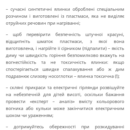
– сучасні синтетичні ялинки оброблені спеціальним
розчином і виготовлені із пластмаси, яка не виділяє
отруйних речовин при нагріванні;
– щоб перевірити безпечність штучної красуні,
відщипніть шматок пластмаси, з якої вона
виготовлена, і нагрійте її сірником (підпалити) – якість
диму чи швидкість горіння безпомилково вкажуть на
вогнестійкість та не токсичність ялинки: якщо
спостерігається швидке спалахування або ж дим
подразнює слизову носоглотки – ялинка токсична (!);
– скляні прикраси та електричні гірлянди розвішуйте
на небезпечній для дітей висоті, оскільки бажання
провести «експерт – аналіз» вмісту кольорового
вогника або кульки може закінчитися електричним
шоком чи ураженням;
– дотримуйтесь обережності при розкидуванні