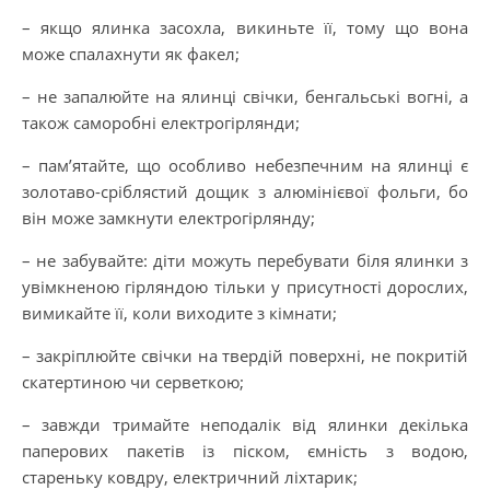
– якщо ялинка засохла, викиньте її, тому що вона
може спалахнути як факел;
– не запалюйте на ялинці свічки, бенгальські вогні, а
також саморобні електрогірлянди;
– пам’ятайте, що особливо небезпечним на ялинці є
золотаво-сріблястий дощик з алюмінієвої фольги, бо
він може замкнути електрогірлянду;
– не забувайте: діти можуть перебувати біля ялинки з
увімкненою гірляндою тільки у присутності дорослих,
вимикайте її, коли виходите з кімнати;
– закріплюйте свічки на твердій поверхні, не покритій
скатертиною чи серветкою;
– завжди тримайте неподалік від ялинки декілька
паперових пакетів із піском, ємність з водою,
стареньку ковдру, електричний ліхтарик;