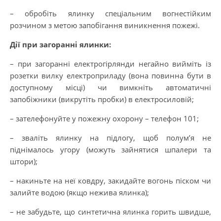
– обробіть ялинку спеціальним вогнестійким
розчином з метою запобігання виникнення пожежі.
Дії при загоранні ялинки:
– при загоранні електрогірлянди негайно вийміть із
розетки вилку електроприладу (вона повинна бути в
доступному місці) чи вимкніть автоматичні
запобіжники (викрутіть пробки) в електросиловій;
– зателефонуйте у пожежну охорону – телефон 101;
– зваліть ялинку на підлогу, щоб полум’я не
піднімалось угору (можуть зайнятися шпалери та
штори);
– накиньте на неї ковдру, закидайте вогонь піском чи
залийте водою (якщо нежива ялинка);
– не забудьте, що синтетична ялинка горить швидше,