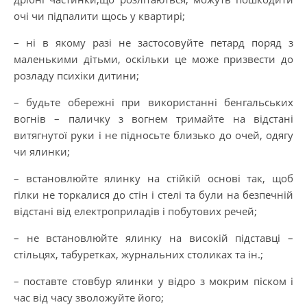
очі чи підпалити щось у квартирі;
– ні в якому разі не застосовуйте петард поряд з
маленькими дітьми, оскільки це може призвести до
розладу психіки дитини;
– будьте обережні при використанні бенгальських
вогнів – паличку з вогнем тримайте на відстані
витягнутої руки і не підносьте близько до очей, одягу
чи ялинки;
– встановлюйте ялинку на стійкій основі так, щоб
гілки не торкалися до стін і стелі та були на безпечній
відстані від електроприладів і побутових речей;
– не встановлюйте ялинку на високій підставці –
стільцях, табуретках, журнальних столиках та ін.;
– поставте стовбур ялинки у відро з мокрим піском і
час від часу зволожуйте його;