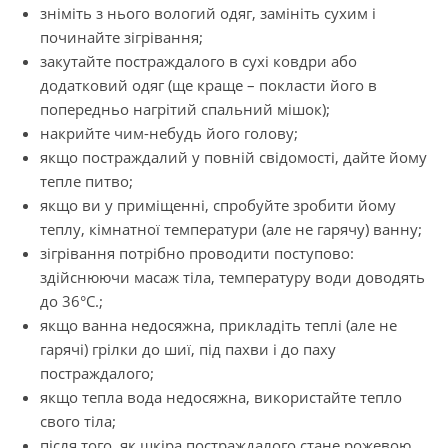
зніміть з нього вологий одяг, замініть сухим і
починайте зігрівання;
закутайте постраждалого в сухі ковдри або
додатковий одяг (ще краще – покласти його в
попередньо нагрітий спальний мішок);
накрийте чим-небудь його голову;
якщо постраждалий у повній свідомості, дайте йому
тепле питво;
якщо ви у приміщенні, спробуйте зробити йому
теплу, кімнатної температури (але не гарячу) ванну;
зігрівання потрібно проводити поступово:
здійснюю­чи масаж тіла, температуру води доводять
до 36°С.;
якщо ванна недосяжна, прикладіть теплі (але не
гарячі) грілки до шиї, під пахви і до паху
постраждалого;
якщо тепла вода недосяжна, використайте тепло
свого тіла;
після того, як шкіра постраждалого стане рожевою,