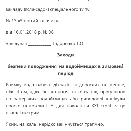
закладу )ясла-садок) спеціального типу
№ 13 «Золотий ключик»
від 16.01.2018 р. № 08
Завідувач ___________ Тодоренко Т.О.
Заходи
безпеки поводження на водоймищах в зимовий
період
Взимку вода вабить дітлахів та дорослих не менше,
ніж літом, адже без катання на ковзанах, прогулянок
по замерзлих водоймищах або риболовлі канікули
просто неможливі. А для покоління XXI століття це
взагалі екстрим!
Який, на жаль, нерідко закінчується трагічно.