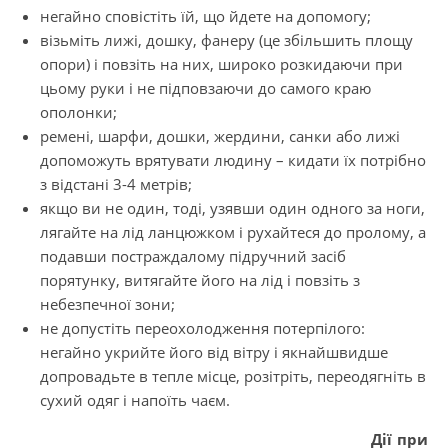
негайно сповістіть їй, що йдете на допомогу;
візьміть лижі, дошку, фанеру (це збільшить площу
опори) і повзіть на них, широко розкидаючи при
цьому руки і не підповзаючи до самого краю
ополонки;
ремені, шарфи, дошки, жердини, санки або лижі
допоможуть врятувати людину – кидати їх потрібно
з відстані 3-4 метрів;
якщо ви не один, тоді, узявши один одного за ноги,
лягайте на лід ланцюжком і ру­хайтеся до пролому, а
подавши постраждалому підручний засіб
порятунку, витягайте його на лід і повзіть з
небезпечної зони;
не допустіть переохолодження потерпілого:
негайно укрийте його від вітру і якнайшвидше
допровадьте в тепле місце, розітріть, переодягніть в
сухий одяг і напоїть чаєм.
Дії при