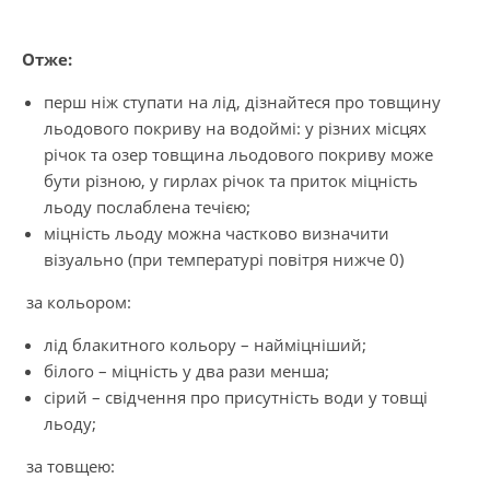
Отже:
перш ніж ступати на лід, дізнайтеся про товщину
льодового покриву на водоймі: у різних місцях
річок та озер товщина льодового покриву може
бути різною, у гирлах річок та приток міцність
льоду послаблена течією;
міцність льоду можна частково визначити
візуально (при температурі повітря нижче 0)
за кольором:
лід блакитного кольору – найміцніший;
білого – міцність у два рази менша;
сірий – свідчення про присутність води у товщі
льоду;
за товщею: