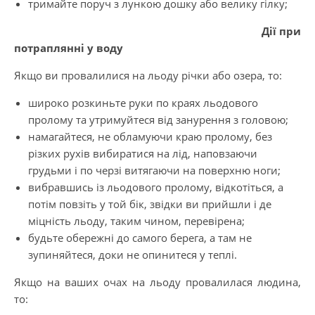
тримайте поруч з лункою дошку або велику гілку;
Дії при
потраплянні у воду
Якщо ви провалилися на льоду річки або озера, то:
широко розкиньте руки по краях льодового
пролому та утримуйтеся від занурення з головою;
намагайтеся, не обламуючи краю пролому, без
різких рухів вибиратися на лід, наповзаючи
грудьми і по черзі витягаючи на поверхню ноги;
вибравшись із льодового пролому, відкотіться, а
потім повзіть у той бік, звідки ви прийшли і де
міцність льоду, таким чином, перевірена;
будьте обережні до самого бере­га, а там не
зупиняйтеся, доки не опинитеся у теплі.
Якщо на ваших очах на льоду провалилася людина,
то: