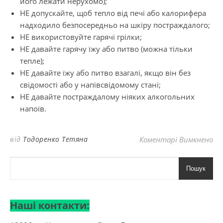
його лежати нерухомо);
НЕ допускайте, щоб тепло від печі або калорифера
надходило безпосередньо на шкіру постраждалого;
НЕ використовуйте гарячі грілки;
НЕ давайте гарячу їжу або питво (можна тільки
тепле);
НЕ давайте їжу або питво взагалі, якщо він без
свідомості або у напівсвідомому стані;
НЕ давайте постраждалому ніяких алкогольних
напоїв.
до
від
Тодоренко Тетяна
Коментарі Вимкнено
Пошук
Наші контакти: