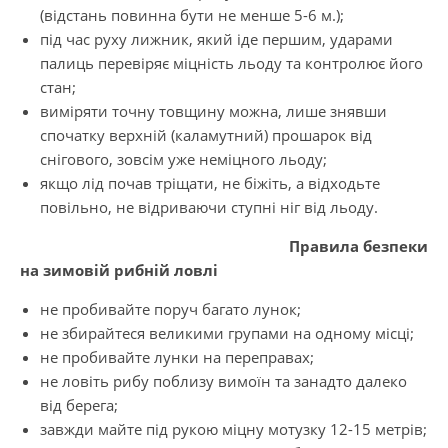
(відстань повинна бути не менше 5-6 м.);
під час руху лижник, який іде першим, ударами
палиць перевіряє міцність льоду та контролює його
стан;
виміряти точну товщину можна, лише знявши
спочатку верхній (каламутний) проша­рок від
снігового, зовсім уже неміцного льоду;
якщо лід почав тріщати, не біжіть, а відходьте
повільно, не відриваючи ступні ніг від льоду.
Правила безпеки
на зимовій рибній ловлі
не пробивайте поруч багато лунок;
не збирайтеся великими групами на одному місці;
не пробивайте лунки на переправах;
не ловіть рибу поблизу вимоїн та занадто далеко
від берега;
завжди майте під рукою міцну мотузку 12-15 метрів;