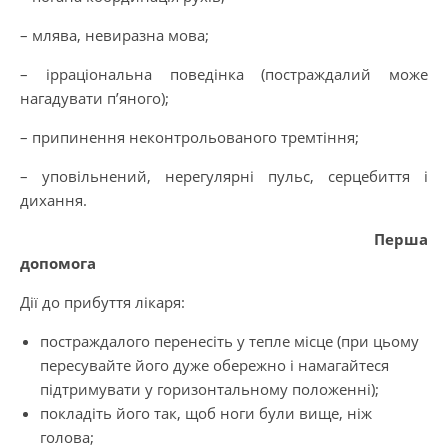
– млява, невиразна мова;
– ірраціональна поведінка (постраждалий може
нагадувати п’яного);
– припинення неконтрольованого тремтіння;
– уповільнений, нерегулярні пульс, серцебиття і
дихання.
Перша
допомога
Дії до прибуття лікаря:
постраждалого перенесіть у тепле місце (при цьому
пересувайте його дуже обережно і намагайтеся
підтримувати у горизонтальному положенні);
покладіть його так, щоб ноги були вище, ніж
голова;