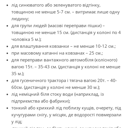
лід синюватого або зеленуватого відтінку,
товщиною не менше 5-7 см. – витримає лише одну
людину;
для групи людей (масові переправи пішки) –
товщиною не менше 15 см. (дистанція у колоні по 4
чоловіка 5 м.);
для влаштування ковзанки – не менше 10-12 см.;
при масовому катанні на ковзанах – 25 см.;
для переправи вантажного автомобіля (колісного)
вагою 15т. – 35-43 см. (дистанція у колоні не менше
35 м.);
для гусеничного трактора і тягача вагою 20т. – 40-
60см. (дистанція у колоні не менше 30 м.);
лід неміцний біля стоку води (наприклад, із
підприємства або фабрики);
тонкий або крихкий лід поблизу кущів, очерету, під
кучугурами снігу, у місцях, де водорості повмерзали
у лід;