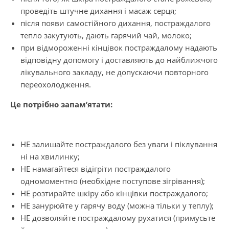
проведіть штучне дихання і масаж серця;
після появи самостійного дихання, постраждалого
тепло закутують, дають гарячий чай, молоко;
при відмороженні кінцівок постраждалому надають
відповідну допомогу і доставляють до найближчого
лікувального закладу, не допускаючи повторного
переохолодження.
Це потрібно запам’ятати:
НЕ залишайте постраждалого без уваги і піклування
ні на хвилинку;
НЕ намагайтеся відігріти постраждалого
одномоментно (необхідне поступове зігрівання);
НЕ розтирайте шкіру або кінцівки постраждалого;
НЕ занурюйте у гарячу воду (можна тільки у теплу);
НЕ дозволяйте постраждалому рухатися (примусьте