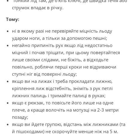
тонкий лід там, де б’ють ключі, де швидка течія або
струмок впадає в річку.
Тому:
ні в якому разі не перевіряйте міцність льоду
ударом ноги, а тільки за допомогою пешні;
негайно припиніть рух якщо лід недостатньо
міцний і почав тріщати, при цьому повертайтеся
лише своїми слідами, не біжіть, а відходьте
повільно, роблячи перші кроки не відриваючи
ступні ніг від поверхні льоду;
якщо ви на лижах і треба прокладати лижню,
кріплення лиж відстебніть, зніміть з рук петлі
лижних палиць і тримайте палиці в руках;
якщо є рюкзак, то повісьте його лише на одне
плече, а краще волочіть на мотузці на 2-3 метри
позаду;
якщо ви йдете гру­пою, відстань між лижниками (та
й пішоходами) не скорочуйте менше ніж на 5 м.