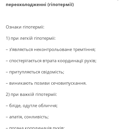
переохолодженні (гіпотермії)
Ознаки гіпотермії:
1) при легкій гіпотермії:
– з’являється неконтрольоване тремтіння;
– спостерігається втрата координації рухів;
– притупляється свідомість;
– виникають позиви сечовипускання.
2) при важкій гіпотермії:
– бліде, одутле обличчя;
– апатія, сонливість;
– погана координація рухів;